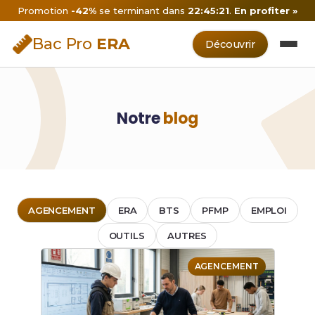
Promotion
-42%
se terminant dans
22:45:21
.
En profiter »
Bac Pro
ERA
Découvrir
Notre
blog
AGENCEMENT
ERA
BTS
PFMP
EMPLOI
OUTILS
AUTRES
AGENCEMENT