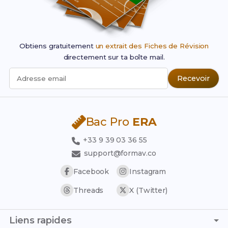
enaco.fr
efcformation.com
Obtiens gratuitement
un extrait des Fiches de Révision
studi.com
directement sur ta boîte mail.
campus-des-ecoles.fr
Recevoir
Adresse email
sfaformation.com
De plus, la majorité de ces organismes en distanciel
proposent un financement complet grâce à la
formation continue
, le
contrat d'apprentissage
, le
Bac Pro
ERA
CPF
, l'organisme
France Travail
, le
plan de
licenciement
ou encore des
aides régionales
+33 9 39 03 36 55
spécifiques
.
support@formav.co
Facebook
Instagram
Threads
X (Twitter)
Liens rapides