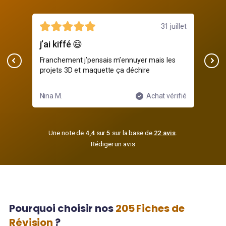
31 juillet
iffé 😄
De bons profs imp
ement j’pensais m’ennuyer mais les
Les profs prennent du
s 3D et maquette ça déchire
même après le cours, 
techniques
.
Achat vérifié
Romain M.
Une note de
4,4
sur
5
sur la base de
22 avis
.
Rédiger un avis
Pourquoi choisir nos
205 Fiches de
Révision
?