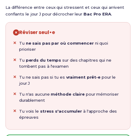
La différence entre ceux qui stressent et ceux qui arrivent
confiants le jour J pour décrocher leur
Bac Pro ERA
.
Réviser seul•e
Tu
ne sais pas par où commencer
ni quoi
prioriser
Tu
perds du temps
sur des chapitres qui ne
tombent pas à l'examen
Tu ne sais pas si tu es
vraiment prêt•e
pour le
jour J
Tu n'as aucune
méthode claire
pour mémoriser
durablement
Tu vois le
stress s'accumuler
à l'approche des
épreuves