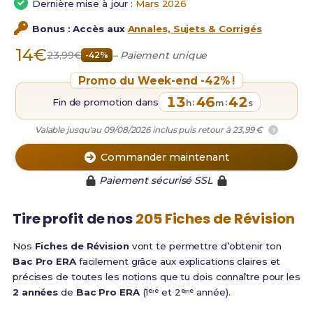
Dernière mise à jour :
Mars 2026
Bonus : Accès aux
Annales, Sujets & Corrigés
14€
23,99€
– Paiement unique
-42%
Promo du Week-end -42% !
13
46
42
Fin de promotion dans
:
:
h
m
s
Valable jusqu'au 09/08/2026 inclus puis retour à 23,99 €
?
Commander maintenant
Paiement sécurisé SSL
Tire profit de nos
205 Fiches de Révision
Nos
Fiches de Révision
vont te permettre d’obtenir ton
Bac Pro ERA
facilement grâce aux explications claires et
précises de toutes les notions que tu dois connaître pour les
2 années
de
Bac Pro ERA
(1ᵉʳᵉ et 2ᵉᵐᵉ année).