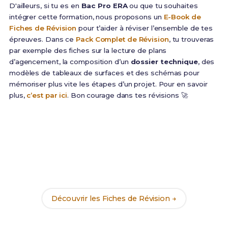
D'ailleurs, si tu es en
Bac Pro ERA
ou que tu souhaites
intégrer cette formation, nous proposons un
E-Book de
Fiches de Révision
pour t’aider à réviser l’ensemble de tes
épreuves. Dans ce
Pack Complet de Révision
, tu trouveras
par exemple des fiches sur la lecture de plans
d’agencement, la composition d’un
dossier technique
, des
modèles de tableaux de surfaces et des schémas pour
mémoriser plus vite les étapes d’un projet. Pour en savoir
plus,
c’est par ici
. Bon courage dans tes révisions 🚀
Prêt(e) à réussir ton examen ?
Révise efficacement avec nos
205 Fiches de
Révision
pour le Bac Pro ERA et maximise tes
chances de réussite !
Découvrir les Fiches de Révision →