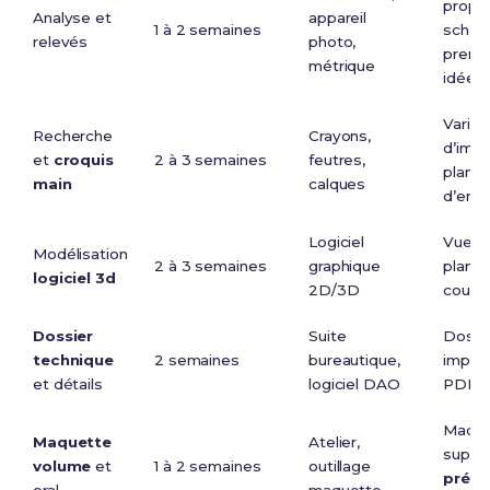
propre
Analyse et
appareil
1 à 2 semaines
schém
relevés
photo,
premi
métrique
idées
Varian
Recherche
Crayons,
d’impl
et
croquis
2 à 3 semaines
feutres,
plan
main
calques
d’ens
Logiciel
Vues 
Modélisation
2 à 3 semaines
graphique
plans 
logiciel 3d
2D/3D
coupe
Dossier
Suite
Dossi
technique
2 semaines
bureautique,
impri
et détails
logiciel DAO
PDF s
Maque
Maquette
Atelier,
suppo
volume
et
1 à 2 semaines
outillage
prése