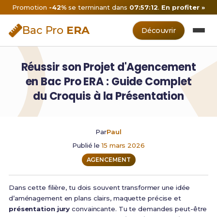
Promotion
-42%
se terminant dans
07:57:11
.
En profiter »
Bac Pro
ERA
Découvrir
Réussir son Projet d'Agencement
en Bac Pro ERA : Guide Complet
du Croquis à la Présentation
Par
Paul
Publié le
15 mars 2026
AGENCEMENT
Dans cette filière, tu dois souvent transformer une idée
d’aménagement en plans clairs, maquette précise et
présentation jury
convaincante. Tu te demandes peut-être