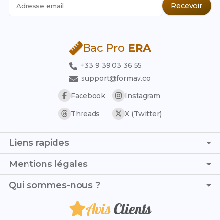
Recevoir
Adresse email
Bac Pro
ERA
+33 9 39 03 36 55
support@formav.co
Facebook
Instagram
Threads
X (Twitter)
Liens rapides
Page d'accueil
Mentions légales
Simulateur de notes
C.G.V. - C.G.U.
Qui sommes-nous ?
Trouver son stage
Politique de confidentialité
Trouver son alternance
Avis
Clients
Je suis Paul et, avec Maelle, nous mettons toute notre
Politique de remboursement
Référentiel officiel
énergie à t’accompagner et te soutenir au quotidien dans