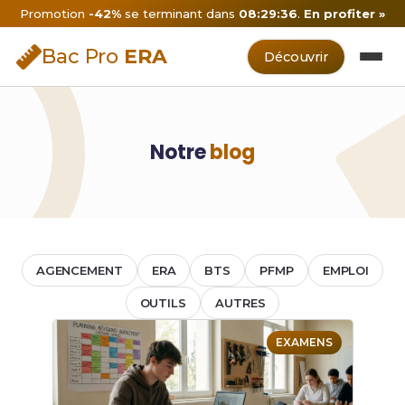
Promotion
-42%
se terminant dans
08:29:36
.
En profiter »
Bac Pro
ERA
Découvrir
Notre
blog
AGENCEMENT
ERA
BTS
PFMP
EMPLOI
OUTILS
AUTRES
EXAMENS