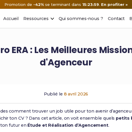
Promotion de
-42%
se terminant dans
15:23:58
.
En profiter »
Accueil
Ressources
Qui sommes-nous ?
Contact
B
ro ERA : Les Meilleures Missi
d'Agenceur
Publié le
8 avril 2026
es comment trouver un job utile pour ton avenir d’agenceur i
chir ton CV ? Dans cet article, on voit ensemble quels
petits
 ton futur en
Étude et Réalisation d’Agencement
.