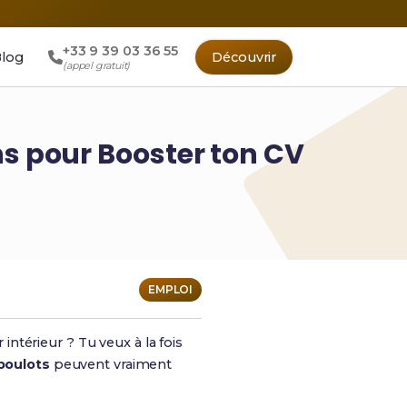
+33 9 39 03 36 55
log
Découvrir
(appel gratuit)
ons pour Booster ton CV
EMPLOI
ntérieur ? Tu veux à la fois
 boulots
peuvent vraiment