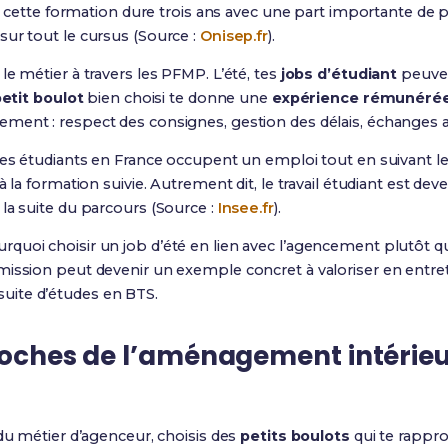
p, cette formation dure trois ans avec une part importante de p
ur tout le cursus (Source :
Onisep.fr
).
le métier à travers les PFMP. L’été, tes
jobs d’étudiant
peuven
etit boulot
bien choisi te donne une
expérience rémunéré
ment : respect des consignes, gestion des délais, échanges av
des étudiants en France occupent un emploi tout en suivant leu
à la formation suivie. Autrement dit, le travail étudiant est de
la suite du parcours (Source :
Insee.fr
).
uoi choisir un job d’été en lien avec l’agencement plutôt qu
ission peut devenir un exemple concret à valoriser en entret
ite d’études en BTS.
roches de l’aménagement intérieu
 du métier d’agenceur, choisis des
petits boulots
qui te rappr