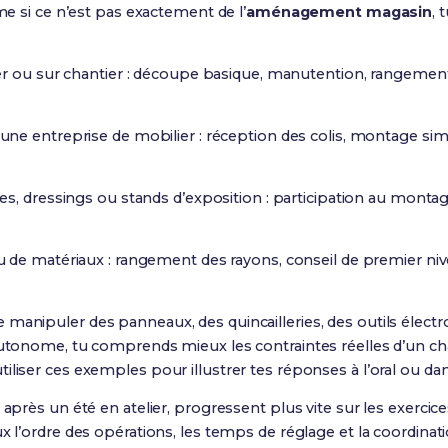
ême si ce n’est pas exactement de l’
aménagement magasin
, 
er ou sur chantier : découpe basique, manutention, rangement d
une entreprise de mobilier : réception des colis, montage si
es, dressings ou stands d’exposition : participation au montag
 de matériaux : rangement des rayons, conseil de premier ni
manipuler des panneaux, des quincailleries, des outils élect
autonome, tu comprends mieux les contraintes réelles d’un chan
iliser ces exemples pour illustrer tes réponses à l’oral ou da
 après un été en atelier, progressent plus vite sur les exerci
x l’ordre des opérations, les temps de réglage et la coordinati